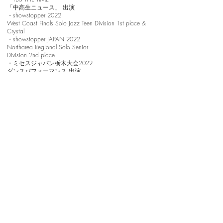
「中高生ニュース」 出演
・showstopper 2022
West Coast Finals Solo Jazz Teen Division 1st place &
Crystal
・showstopper JAPAN 2022
Northarea Regional Solo Senior
Division 2nd place
・ミセスジャパン栃木大会2022
ダンスパフォーマンス 出演
・第18JNB新事業創出フォラームin とちぎ 懇親会オー
プニング
パフォーマンス 出演
2023年
・showstopper 2023
West Coast FinalsSenior Solo OPEN DOUBLE
PLATINUM 受賞
会社概要
プライバシーポリシー
個人情報保護について